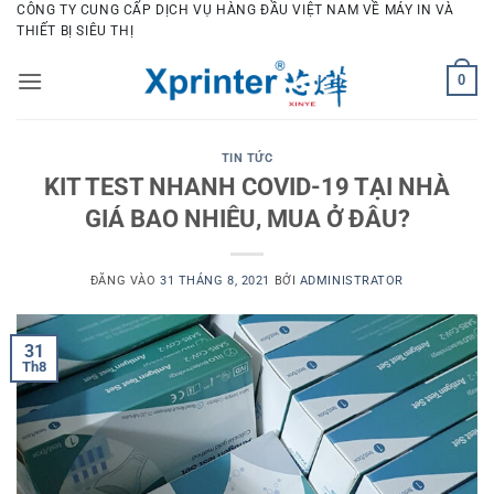
Bỏ
CÔNG TY CUNG CẤP DỊCH VỤ HÀNG ĐẦU VIỆT NAM VỀ MÁY IN VÀ
THIẾT BỊ SIÊU THỊ
qua
nội
0
dung
TIN TỨC
KIT TEST NHANH COVID-19 TẠI NHÀ
GIÁ BAO NHIÊU, MUA Ở ĐÂU?
ĐĂNG VÀO
31 THÁNG 8, 2021
BỞI
ADMINISTRATOR
31
Th8