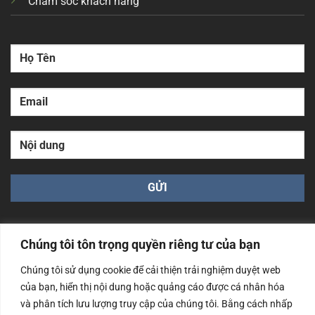
Chăm sóc khách hàng
Chúng tôi tôn trọng quyền riêng tư của bạn
Chúng tôi sử dụng cookie để cải thiện trải nghiệm duyệt web
của bạn, hiển thị nội dung hoặc quảng cáo được cá nhân hóa
Công ty TNHH Nam Bình Xương - Số ĐKKD: 0108783483
cấp ngày 14/06/2019 bởi Sở Kế Hoạch và Đầu Tư Tp. Hà
và phân tích lưu lượng truy cập của chúng tôi. Bằng cách nhấp
Nội