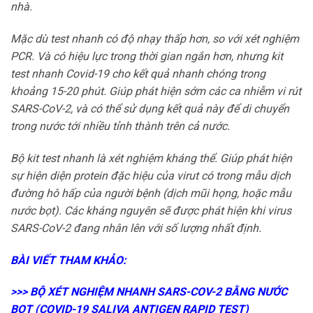
nhà.
Mặc dù test nhanh có độ nhạy thấp hơn, so với xét nghiệm
PCR. Và có hiệu lực trong thời gian ngắn hơn, nhưng kit
test nhanh Covid-19 cho kết quả nhanh chóng trong
khoảng 15-20 phút. Giúp phát hiện sớm các ca nhiễm vi rút
SARS-CoV-2, và có thể sử dụng kết quả này để di chuyển
trong nước tới nhiều tỉnh thành trên cả nước.
Bộ kit test nhanh là xét nghiệm kháng thể. Giúp phát hiện
sự hiện diện protein đặc hiệu của virut có trong mẫu dịch
đường hô hấp của người bệnh (dịch mũi họng, hoặc mẫu
nước bọt). Các kháng nguyên sẽ được phát hiện khi virus
SARS-CoV-2 đang nhân lên với số lượng nhất định.
BÀI VIẾT THAM KHẢO:
>>>
BỘ XÉT NGHIỆM NHANH SARS-COV-2 BẰNG NƯỚC
BỌT (COVID-19 SALIVA ANTIGEN RAPID TEST)