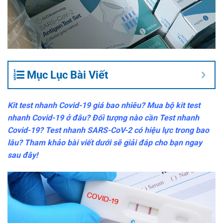
Mục Lục Bài Viết
Kit test nhanh Covid-19 giá bao nhiêu? Mua bộ kit test
nhanh Covid-19 ở đâu? Đối tượng nào cần Test nhanh
Covid-19? Test nhanh SARS-CoV-2 có hiệu lực trong bao
lâu? Tham khảo bài viết dưới sẽ giải đáp cho bạn ngay
sau đây!