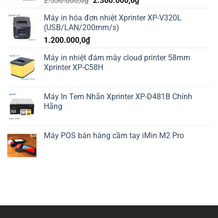
2.550.000,0
₫
2.300.000,0
₫
gốc
hiện
Máy in hóa đơn nhiệt Xprinter XP-V320L
là:
tại
(USB/LAN/200mm/s)
2.550.000,0₫.
là:
1.200.000,0
₫
2.300.000,0₫.
Máy in nhiệt đám mây cloud printer 58mm
Xprinter XP-C58H
Máy In Tem Nhãn Xprinter XP-D481B Chính
Hãng
Máy POS bán hàng cầm tay iMin M2 Pro