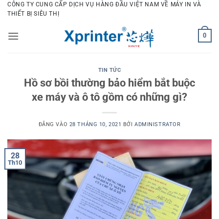
Bỏ
CÔNG TY CUNG CẤP DỊCH VỤ HÀNG ĐẦU VIỆT NAM VỀ MÁY IN VÀ
THIẾT BỊ SIÊU THỊ
qua
nội
0
dung
TIN TỨC
Hồ sơ bồi thường bảo hiểm bắt buộc
xe máy và ô tô gồm có những gì?
ĐĂNG VÀO
28 THÁNG 10, 2021
BỞI
ADMINISTRATOR
28
Th10