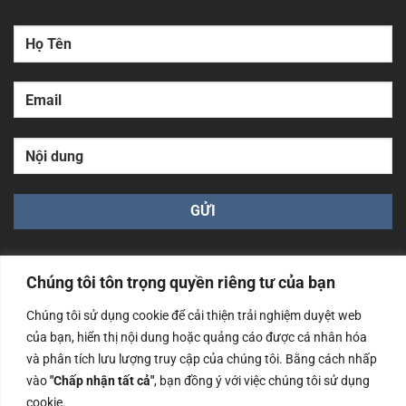
Chúng tôi tôn trọng quyền riêng tư của bạn
Chúng tôi sử dụng cookie để cải thiện trải nghiệm duyệt web
của bạn, hiển thị nội dung hoặc quảng cáo được cá nhân hóa
Công ty TNHH Nam Bình Xương - Số ĐKKD: 0108783483
cấp ngày 14/06/2019 bởi Sở Kế Hoạch và Đầu Tư Tp. Hà
và phân tích lưu lượng truy cập của chúng tôi. Bằng cách nhấp
Nội
vào
"Chấp nhận tất cả"
, bạn đồng ý với việc chúng tôi sử dụng
cookie.
Copyrights @2023 Nam Binh Xuong. All Rights Reserved