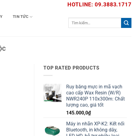
HOTLINE: 09.3883.1717
TY
TIN TỨC
Tìm
kiếm:
ỘC
TOP RATED PRODUCTS
Ruy băng mực in mã vạch
cao cấp Wax Resin (W/R)
NWR240P 110x300m: Chất
lượng cao, giá tốt
145.000,0
₫
Máy in nhãn XP-K2: Kết nối
Bluetooth, in không dây,
LED HD, hỗ trợ nhiều loại