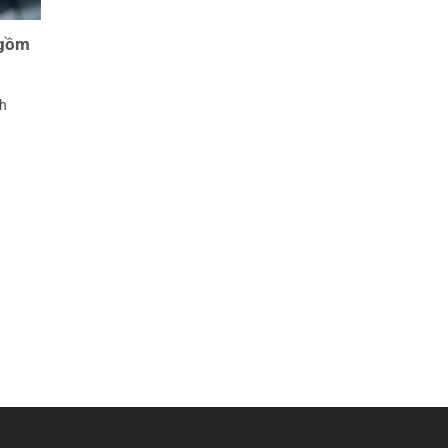
 gồm
nh