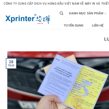
Bỏ
CÔNG TY CUNG CẤP DỊCH VỤ HÀNG ĐẦU VIỆT NAM VỀ MÁY IN VÀ THIẾT 
qua
DANH MỤC SẢN PHẨM
nội
dung
TUYỂN DỤNG
LIÊN HỆ
L
28
Th10