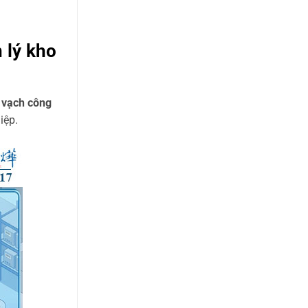
 lý kho
 vạch công
iệp.