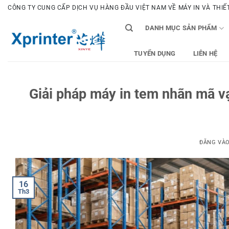
Bỏ
CÔNG TY CUNG CẤP DỊCH VỤ HÀNG ĐẦU VIỆT NAM VỀ MÁY IN VÀ THIẾT 
qua
DANH MỤC SẢN PHẨM
nội
dung
TUYỂN DỤNG
LIÊN HỆ
Giải pháp máy in tem nhãn mã vạ
ĐĂNG VÀ
16
Th3