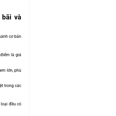
 bãi và
 sánh cơ bản
điểm là giá
tem lớn, phù
ệt trong các
i loại đều có