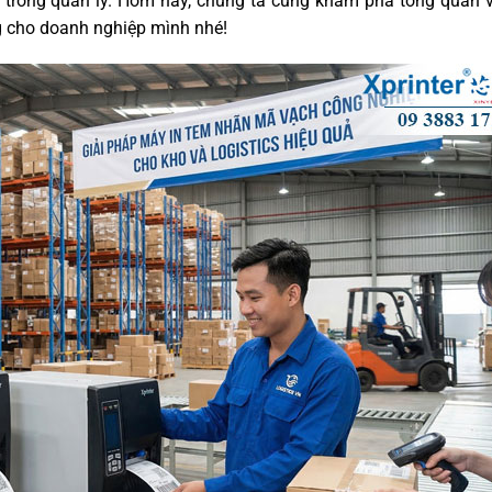
ót trong quản lý. Hôm nay, chúng ta cùng khám phá tổng quan 
g cho doanh nghiệp mình nhé!