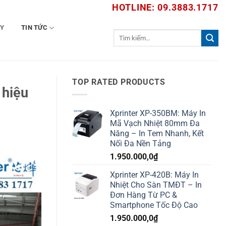
HOTLINE: 09.3883.1717
TY
TIN TỨC
Tìm
kiếm:
TOP RATED PRODUCTS
 hiệu
Xprinter XP-350BM: Máy In
Mã Vạch Nhiệt 80mm Đa
Năng – In Tem Nhanh, Kết
Nối Đa Nền Tảng
1.950.000,0
₫
Xprinter XP-420B: Máy In
Nhiệt Cho Sàn TMĐT – In
Đơn Hàng Từ PC &
Smartphone Tốc Độ Cao
1.950.000,0
₫