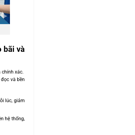
 bãi và
 chính xác.
ễ đọc và bền
ỗi lúc, giảm
n hệ thống,