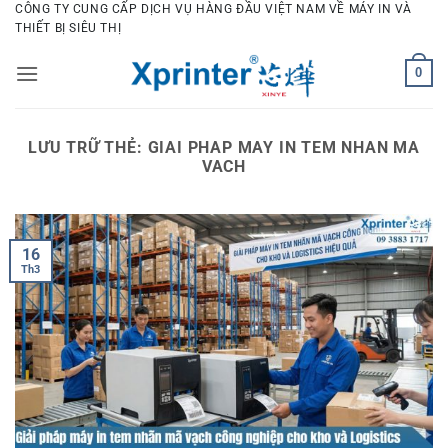
Bỏ
CÔNG TY CUNG CẤP DỊCH VỤ HÀNG ĐẦU VIỆT NAM VỀ MÁY IN VÀ
THIẾT BỊ SIÊU THỊ
qua
nội
0
dung
LƯU TRỮ THẺ:
GIAI PHAP MAY IN TEM NHAN MA
VACH
16
Th3