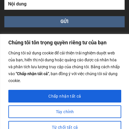
Chúng tôi tôn trọng quyền riêng tư của bạn
Chúng tôi sử dụng cookie để cải thiện trải nghiệm duyệt web
của bạn, hiển thị nội dung hoặc quảng cáo được cá nhân hóa
Công ty TNHH Nam Bình Xương - Số ĐKKD: 0108783483
và phân tích lưu lượng truy cập của chúng tôi. Bằng cách nhấp
cấp ngày 14/06/2019 bởi Sở Kế Hoạch và Đầu Tư Tp. Hà
Nội
vào
"Chấp nhận tất cả"
, bạn đồng ý với việc chúng tôi sử dụng
cookie.
Copyrights @2023 Nam Binh Xuong. All Rights Reserved
Chấp nhận tất cả
Tùy chỉnh
Từ chối tất cả