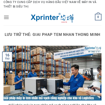
Bỏ
CÔNG TY CUNG CẤP DỊCH VỤ HÀNG ĐẦU VIỆT NAM VỀ MÁY IN VÀ
THIẾT BỊ SIÊU THỊ
qua
nội
0
dung
LƯU TRỮ THẺ:
GIAI PHAP TEM NHAN THONG MINH
16
Th3