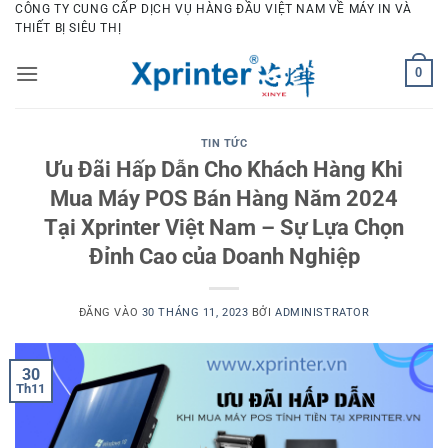
Bỏ
CÔNG TY CUNG CẤP DỊCH VỤ HÀNG ĐẦU VIỆT NAM VỀ MÁY IN VÀ
THIẾT BỊ SIÊU THỊ
qua
nội
0
dung
TIN TỨC
Ưu Đãi Hấp Dẫn Cho Khách Hàng Khi
Mua Máy POS Bán Hàng Năm 2024
Tại Xprinter Việt Nam – Sự Lựa Chọn
Đỉnh Cao của Doanh Nghiệp
ĐĂNG VÀO
30 THÁNG 11, 2023
BỞI
ADMINISTRATOR
30
Th11