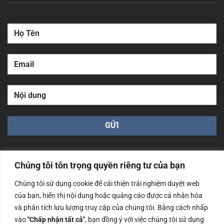
Chúng tôi tôn trọng quyền riêng tư của bạn
Chúng tôi sử dụng cookie để cải thiện trải nghiệm duyệt web
của bạn, hiển thị nội dung hoặc quảng cáo được cá nhân hóa
Công ty TNHH Nam Bình Xương - Số ĐKKD: 0108783483
cấp ngày 14/06/2019 bởi Sở Kế Hoạch và Đầu Tư Tp. Hà
và phân tích lưu lượng truy cập của chúng tôi. Bằng cách nhấp
Nội
vào
"Chấp nhận tất cả"
, bạn đồng ý với việc chúng tôi sử dụng