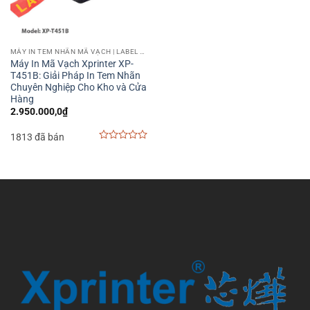
MÁY IN TEM NHÃN MÃ VẠCH | LABEL BARCODE PRINTER
Máy In Mã Vạch Xprinter XP-
T451B: Giải Pháp In Tem Nhãn
Chuyên Nghiệp Cho Kho và Cửa
Hàng
2.950.000,0
₫
1813 đã bán
0
out
of
5