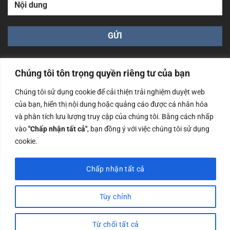
Chúng tôi tôn trọng quyền riêng tư của bạn
Chúng tôi sử dụng cookie để cải thiện trải nghiệm duyệt web
của bạn, hiển thị nội dung hoặc quảng cáo được cá nhân hóa
Công ty TNHH Nam Bình Xương - Số ĐKKD: 0108783483
và phân tích lưu lượng truy cập của chúng tôi. Bằng cách nhấp
cấp ngày 14/06/2019 bởi Sở Kế Hoạch và Đầu Tư Tp. Hà
Nội
vào
"Chấp nhận tất cả"
, bạn đồng ý với việc chúng tôi sử dụng
cookie.
Copyrights @2023 Nam Binh Xuong. All Rights Reserved
Chấp nhận tất cả
Tùy chỉnh
Từ chối tất cả