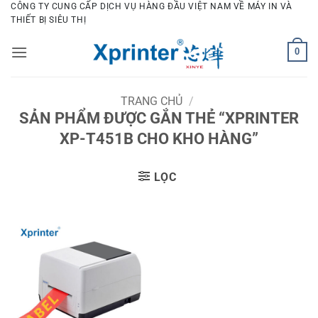
Bỏ
CÔNG TY CUNG CẤP DỊCH VỤ HÀNG ĐẦU VIỆT NAM VỀ MÁY IN VÀ
THIẾT BỊ SIÊU THỊ
qua
nội
0
dung
TRANG CHỦ
/
SẢN PHẨM ĐƯỢC GẮN THẺ “XPRINTER
XP-T451B CHO KHO HÀNG”
LỌC