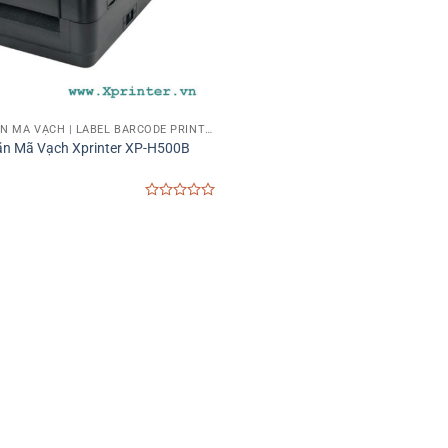
MÁY IN TEM NHÃN MÃ VẠCH | LABEL BARCODE PRINTER
ãn Mã Vạch Xprinter XP-H500B
0
out
of
5