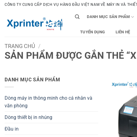
Bỏ
CÔNG TY CUNG CẤP DỊCH VỤ HÀNG ĐẦU VIỆT NAM VỀ MÁY IN VÀ THIẾT 
qua
DANH MỤC SẢN PHẨM
nội
dung
TUYỂN DỤNG
LIÊN HỆ
TRANG CHỦ
/
SẢN PHẨM ĐƯỢC GẮN THẺ “X
DANH MỤC SẢN PHẨM
Dòng máy in thông minh cho cá nhân và
văn phòng
Dòng thiết bị in nhúng
Đầu in