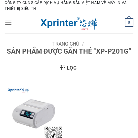
Bỏ
CÔNG TY CUNG CẤP DỊCH VỤ HÀNG ĐẦU VIỆT NAM VỀ MÁY IN VÀ
THIẾT BỊ SIÊU THỊ
qua
nội
0
dung
TRANG CHỦ
/
SẢN PHẨM ĐƯỢC GẮN THẺ “XP-P201G”
LỌC