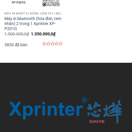
MÁY IN NHIỆT DI ĐỘNG CẦM TAY | MOBILE PRINTER
Máy in bluetooth (hóa đơn, tem
nhãn) 2 trong 1 Xprinter XP-
P201G
Giá
Giá
1.500.000,0
₫
1.350.000,0
₫
gốc
hiện
là:
tại
3830 đã bán
1.500.000,0₫.
là:
1.350.000,0₫.
0
out
of
5