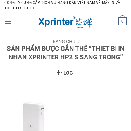
Bỏ
CÔNG TY CUNG CẤP DỊCH VỤ HÀNG ĐẦU VIỆT NAM VỀ MÁY IN VÀ
THIẾT BỊ SIÊU THỊ
qua
nội
0
dung
TRANG CHỦ
/
SẢN PHẨM ĐƯỢC GẮN THẺ “THIET BI IN
NHAN XPRINTER HP2 S SANG TRONG”
LỌC