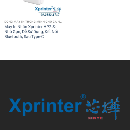
DÒNG MÁY IN THÔNG MINH CHO CÁ NHÂN VÀ VĂN PHÒNG
Máy In Nhãn Xprinter HP2-S:
Nhỏ Gọn, Dễ Sử Dụng, Kết Nối
Bluetooth, Sạc Type-C