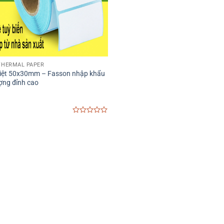
 THERMAL PAPER
nhiệt 50x30mm – Fasson nhập khẩu
ợng đỉnh cao
0
out
of
5