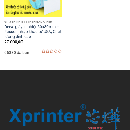
GIẤY IN NHIỆT | THERMAL PAPER
Decal giấy in nhiệt 50x30mm –
Fasson nhập khẩu từ USA, Chất
lượng đỉnh cao
27.000,0
₫
95830 đã bán
0
out
of
5