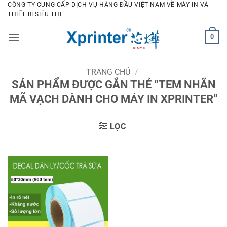
Bỏ
CÔNG TY CUNG CẤP DỊCH VỤ HÀNG ĐẦU VIỆT NAM VỀ MÁY IN VÀ
THIẾT BỊ SIÊU THỊ
qua
nội
0
dung
TRANG CHỦ
/
SẢN PHẨM ĐƯỢC GẮN THẺ “TEM NHÃN
MÃ VẠCH DÀNH CHO MÁY IN XPRINTER”
LỌC