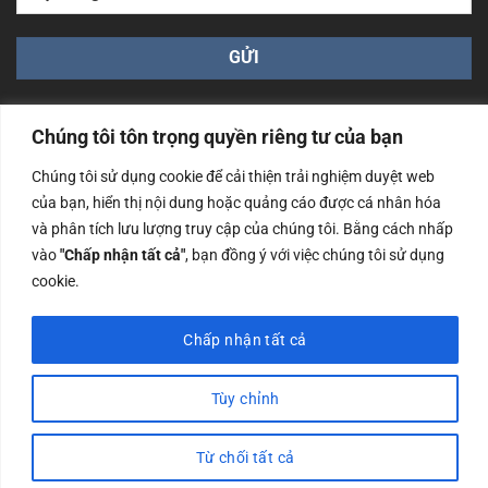
Chúng tôi tôn trọng quyền riêng tư của bạn
Chúng tôi sử dụng cookie để cải thiện trải nghiệm duyệt web
của bạn, hiển thị nội dung hoặc quảng cáo được cá nhân hóa
Công ty TNHH Nam Bình Xương - Số ĐKKD: 0108783483
và phân tích lưu lượng truy cập của chúng tôi. Bằng cách nhấp
cấp ngày 14/06/2019 bởi Sở Kế Hoạch và Đầu Tư Tp. Hà
Nội
vào
"Chấp nhận tất cả"
, bạn đồng ý với việc chúng tôi sử dụng
cookie.
Copyrights @2023 Nam Binh Xuong. All Rights Reserved
Chấp nhận tất cả
Tùy chỉnh
Từ chối tất cả