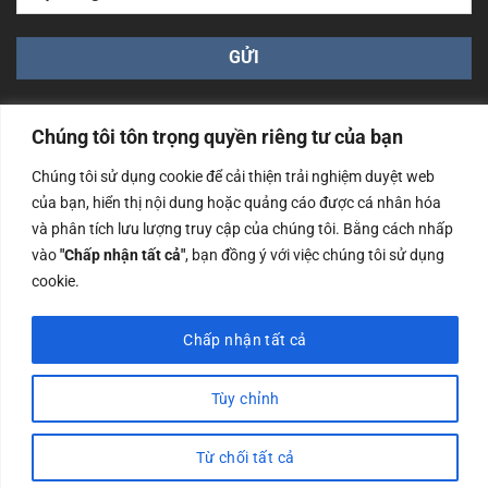
Chúng tôi tôn trọng quyền riêng tư của bạn
Chúng tôi sử dụng cookie để cải thiện trải nghiệm duyệt web
của bạn, hiển thị nội dung hoặc quảng cáo được cá nhân hóa
Công ty TNHH Nam Bình Xương - Số ĐKKD: 0108783483
và phân tích lưu lượng truy cập của chúng tôi. Bằng cách nhấp
cấp ngày 14/06/2019 bởi Sở Kế Hoạch và Đầu Tư Tp. Hà
Nội
vào
"Chấp nhận tất cả"
, bạn đồng ý với việc chúng tôi sử dụng
cookie.
Copyrights @2023 Nam Binh Xuong. All Rights Reserved
Chấp nhận tất cả
Tùy chỉnh
Từ chối tất cả