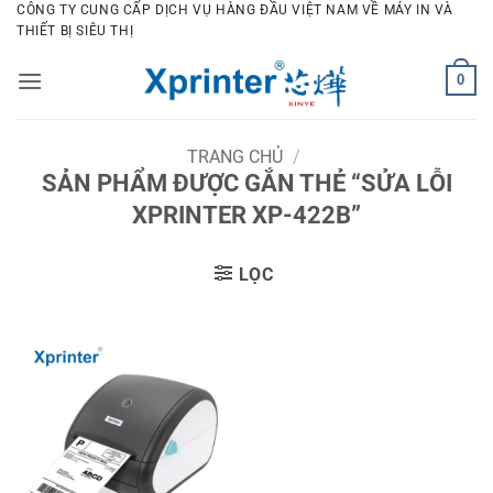
Bỏ
CÔNG TY CUNG CẤP DỊCH VỤ HÀNG ĐẦU VIỆT NAM VỀ MÁY IN VÀ
THIẾT BỊ SIÊU THỊ
qua
nội
0
dung
TRANG CHỦ
/
SẢN PHẨM ĐƯỢC GẮN THẺ “SỬA LỖI
XPRINTER XP-422B”
LỌC