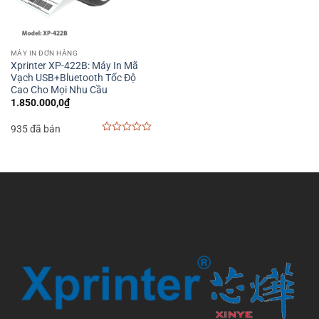
MÁY IN ĐƠN HÀNG
Xprinter XP-422B: Máy In Mã
Vạch USB+Bluetooth Tốc Độ
Cao Cho Mọi Nhu Cầu
1.850.000,0
₫
935 đã bán
0
out
of
5