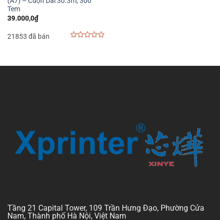
(A7) – Cuộn Dài 30.3m, 300
Tem
39.000,0
₫
21853 đã bán
0
out
of
5
Tầng 21 Capital Tower, 109 Trần Hưng Đạo, Phường Cửa
Nam, Thành phố Hà Nội, Việt Nam