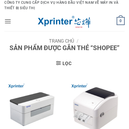
Bỏ
CÔNG TY CUNG CẤP DỊCH VỤ HÀNG ĐẦU VIỆT NAM VỀ MÁY IN VÀ
THIẾT BỊ SIÊU THỊ
qua
nội
0
dung
TRANG CHỦ
/
SẢN PHẨM ĐƯỢC GẮN THẺ “SHOPEE”
LỌC