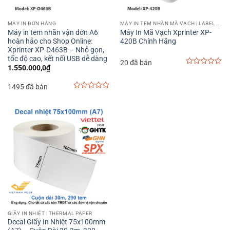
MÁY IN ĐƠN HÀNG
MÁY IN TEM NHÃN MÃ VẠCH | LABEL BARCODE PRINTER
Máy in tem nhãn vận đơn A6
Máy In Mã Vạch Xprinter XP-
hoàn hảo cho Shop Online:
420B Chính Hãng
Xprinter XP-D463B – Nhỏ gọn,
tốc độ cao, kết nối USB dễ dàng
20 đã bán
1.550.000,0
₫
0
out
of
1495 đã bán
5
0
out
of
5
GIẤY IN NHIỆT | THERMAL PAPER
Decal Giấy In Nhiệt 75x100mm