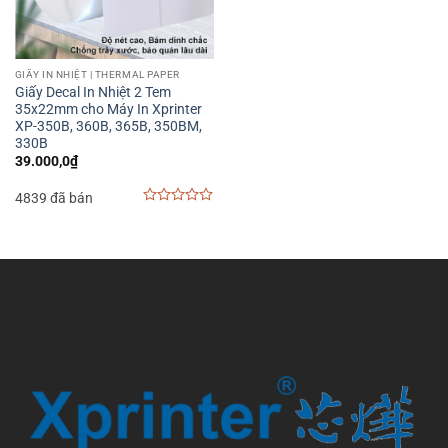
GIẤY IN NHIỆT | THERMAL PAPER
Giấy Decal In Nhiệt 2 Tem
35x22mm cho Máy In Xprinter
XP-350B, 360B, 365B, 350BM,
330B
39.000,0
₫
4839 đã bán
0
out
of
5