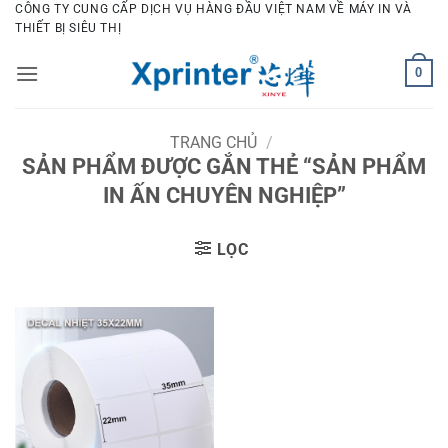
Bỏ
CÔNG TY CUNG CẤP DỊCH VỤ HÀNG ĐẦU VIỆT NAM VỀ MÁY IN VÀ
THIẾT BỊ SIÊU THỊ
qua
nội
0
dung
TRANG CHỦ
/
SẢN PHẨM ĐƯỢC GẮN THẺ “SẢN PHẨM
IN ẤN CHUYÊN NGHIỆP”
LỌC