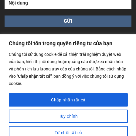
Chúng tôi tôn trọng quyền riêng tư của bạn
Chúng tôi sử dụng cookie để cải thiện trải nghiệm duyệt web
của bạn, hiển thị nội dung hoặc quảng cáo được cá nhân hóa
Công ty TNHH Nam Bình Xương - Số ĐKKD: 0108783483
và phân tích lưu lượng truy cập của chúng tôi. Bằng cách nhấp
cấp ngày 14/06/2019 bởi Sở Kế Hoạch và Đầu Tư Tp. Hà
Nội
vào
"Chấp nhận tất cả"
, bạn đồng ý với việc chúng tôi sử dụng
cookie.
Copyrights @2023 Nam Binh Xuong. All Rights Reserved
Chấp nhận tất cả
Tùy chỉnh
Từ chối tất cả