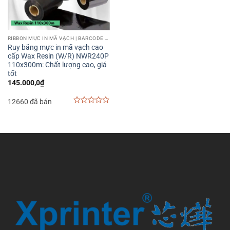
RIBBON MỰC IN MÃ VẠCH | BARCODE PRINTER RIBBON
Ruy băng mực in mã vạch cao
cấp Wax Resin (W/R) NWR240P
110x300m: Chất lượng cao, giá
tốt
145.000,0
₫
12660 đã bán
0
out
of
5