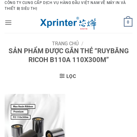
Bỏ
CÔNG TY CUNG CẤP DỊCH VỤ HÀNG ĐẦU VIỆT NAM VỀ MÁY IN VÀ
THIẾT BỊ SIÊU THỊ
qua
nội
0
dung
TRANG CHỦ
/
SẢN PHẨM ĐƯỢC GẮN THẺ “RUYBĂNG
RICOH B110A 110X300M”
LỌC