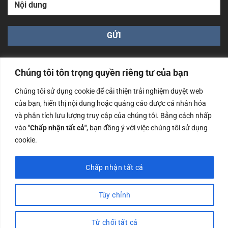
Chúng tôi tôn trọng quyền riêng tư của bạn
Chúng tôi sử dụng cookie để cải thiện trải nghiệm duyệt web
của bạn, hiển thị nội dung hoặc quảng cáo được cá nhân hóa
Công ty TNHH Nam Bình Xương - Số ĐKKD: 0108783483
và phân tích lưu lượng truy cập của chúng tôi. Bằng cách nhấp
cấp ngày 14/06/2019 bởi Sở Kế Hoạch và Đầu Tư Tp. Hà
Nội
vào
"Chấp nhận tất cả"
, bạn đồng ý với việc chúng tôi sử dụng
cookie.
Copyrights @2023 Nam Binh Xuong. All Rights Reserved
Chấp nhận tất cả
Tùy chỉnh
Từ chối tất cả