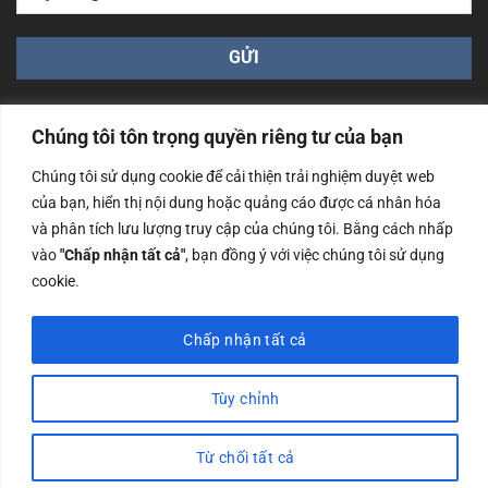
Chúng tôi tôn trọng quyền riêng tư của bạn
Chúng tôi sử dụng cookie để cải thiện trải nghiệm duyệt web
của bạn, hiển thị nội dung hoặc quảng cáo được cá nhân hóa
Công ty TNHH Nam Bình Xương - Số ĐKKD: 0108783483
và phân tích lưu lượng truy cập của chúng tôi. Bằng cách nhấp
cấp ngày 14/06/2019 bởi Sở Kế Hoạch và Đầu Tư Tp. Hà
Nội
vào
"Chấp nhận tất cả"
, bạn đồng ý với việc chúng tôi sử dụng
cookie.
Copyrights @2023 Nam Binh Xuong. All Rights Reserved
Chấp nhận tất cả
Tùy chỉnh
Từ chối tất cả