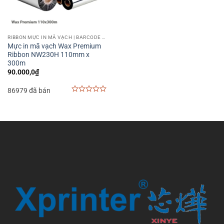
RIBBON MỰC IN MÃ VẠCH | BARCODE PRINTER RIBBON
Mực in mã vạch Wax Premium
Ribbon NW230H 110mm x
300m
90.000,0
₫
86979 đã bán
0
out
of
5