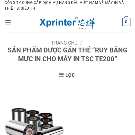
Bỏ
CÔNG TY CUNG CẤP DỊCH VỤ HÀNG ĐẦU VIỆT NAM VỀ MÁY IN VÀ
THIẾT BỊ SIÊU THỊ
qua
nội
0
dung
TRANG CHỦ
/
SẢN PHẨM ĐƯỢC GẮN THẺ “RUY BĂNG
MỰC IN CHO MÁY IN TSC TE200”
LỌC