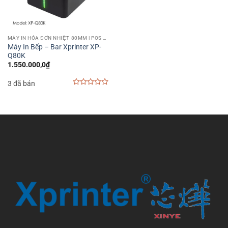
MÁY IN HÓA ĐƠN NHIỆT 80MM | POS PRINTER 80MM
Máy In Bếp – Bar Xprinter XP-
Q80K
1.550.000,0
₫
3 đã bán
0
out
of
5