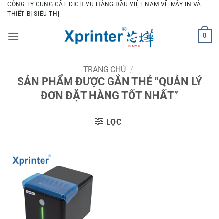
Bỏ
CÔNG TY CUNG CẤP DỊCH VỤ HÀNG ĐẦU VIỆT NAM VỀ MÁY IN VÀ
THIẾT BỊ SIÊU THỊ
qua
nội
0
dung
TRANG CHỦ
/
SẢN PHẨM ĐƯỢC GẮN THẺ “QUẢN LÝ
ĐƠN ĐẶT HÀNG TỐT NHẤT”
LỌC