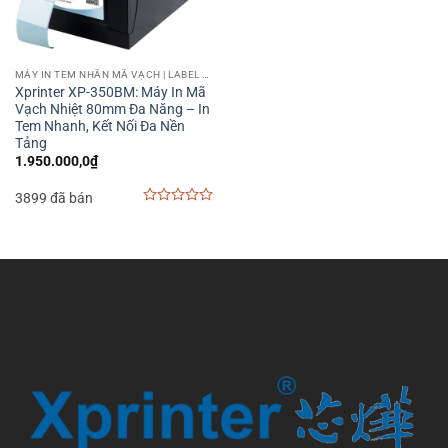
MÁY IN TEM NHÃN MÃ VẠCH | LABEL BARCODE PRINTER
Xprinter XP-350BM: Máy In Mã
Vạch Nhiệt 80mm Đa Năng – In
Tem Nhanh, Kết Nối Đa Nền
Tảng
1.950.000,0
₫
3899 đã bán
0
out
of
5