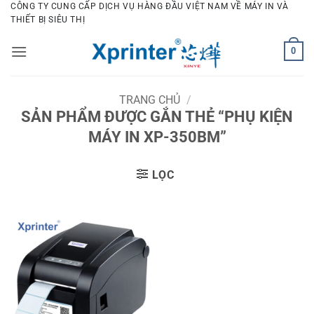
Bỏ
CÔNG TY CUNG CẤP DỊCH VỤ HÀNG ĐẦU VIỆT NAM VỀ MÁY IN VÀ
THIẾT BỊ SIÊU THỊ
qua
nội
0
dung
TRANG CHỦ
/
SẢN PHẨM ĐƯỢC GẮN THẺ “PHỤ KIỆN
MÁY IN XP-350BM”
LỌC