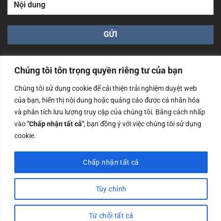
Chúng tôi tôn trọng quyền riêng tư của bạn
Chúng tôi sử dụng cookie để cải thiện trải nghiệm duyệt web
của bạn, hiển thị nội dung hoặc quảng cáo được cá nhân hóa
Công ty TNHH Nam Bình Xương - Số ĐKKD: 0108783483
và phân tích lưu lượng truy cập của chúng tôi. Bằng cách nhấp
cấp ngày 14/06/2019 bởi Sở Kế Hoạch và Đầu Tư Tp. Hà
Nội
vào
"Chấp nhận tất cả"
, bạn đồng ý với việc chúng tôi sử dụng
cookie.
Copyrights @2023 Nam Binh Xuong. All Rights Reserved
Chấp nhận tất cả
Tùy chỉnh
Từ chối tất cả