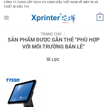
Bỏ
CÔNG TY CUNG CẤP DỊCH VỤ HÀNG ĐẦU VIỆT NAM VỀ MÁY IN VÀ
THIẾT BỊ SIÊU THỊ
qua
nội
0
dung
TRANG CHỦ
/
SẢN PHẨM ĐƯỢC GẮN THẺ “PHÙ HỢP
VỚI MÔI TRƯỜNG BÁN LẺ”
LỌC