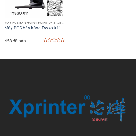
MÁY POS BÁN HÀNG | POINT OF SALE MACHINE
Máy POS bán hàng Tysso X11
458 đã bán
0
out
of
5