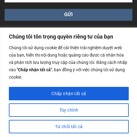
Chúng tôi tôn trọng quyền riêng tư của bạn
Chúng tôi sử dụng cookie để cải thiện trải nghiệm duyệt web
của bạn, hiển thị nội dung hoặc quảng cáo được cá nhân hóa
Công ty TNHH Nam Bình Xương - Số ĐKKD: 0108783483
và phân tích lưu lượng truy cập của chúng tôi. Bằng cách nhấp
cấp ngày 14/06/2019 bởi Sở Kế Hoạch và Đầu Tư Tp. Hà
Nội
vào
"Chấp nhận tất cả"
, bạn đồng ý với việc chúng tôi sử dụng
cookie.
Copyrights @2023 Nam Binh Xuong. All Rights Reserved
Chấp nhận tất cả
Tùy chỉnh
Từ chối tất cả