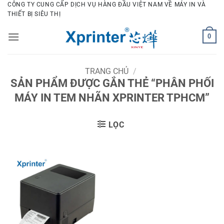
Bỏ
CÔNG TY CUNG CẤP DỊCH VỤ HÀNG ĐẦU VIỆT NAM VỀ MÁY IN VÀ
THIẾT BỊ SIÊU THỊ
qua
nội
0
dung
TRANG CHỦ
/
SẢN PHẨM ĐƯỢC GẮN THẺ “PHÂN PHỐI
MÁY IN TEM NHÃN XPRINTER TPHCM”
LỌC