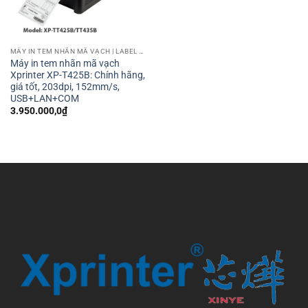
MÁY IN TEM NHÃN MÃ VẠCH | LABEL BARCODE PRINTER
Máy in tem nhãn mã vạch
Xprinter XP-T425B: Chính hãng,
giá tốt, 203dpi, 152mm/s,
USB+LAN+COM
3.950.000,0
₫