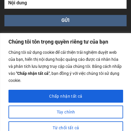
Chúng tôi tôn trọng quyền riêng tư của bạn
Chúng tôi sử dụng cookie để cải thiện trải nghiệm duyệt web
của bạn, hiển thị nội dung hoặc quảng cáo được cá nhân hóa
Công ty TNHH Nam Bình Xương - Số ĐKKD: 0108783483
và phân tích lưu lượng truy cập của chúng tôi. Bằng cách nhấp
cấp ngày 14/06/2019 bởi Sở Kế Hoạch và Đầu Tư Tp. Hà
Nội
vào
"Chấp nhận tất cả"
, bạn đồng ý với việc chúng tôi sử dụng
cookie.
Copyrights @2023 Nam Binh Xuong. All Rights Reserved
Chấp nhận tất cả
Tùy chỉnh
Từ chối tất cả