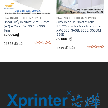
GIẤY IN NHIỆT | THERMAL PAPER
GIẤY IN NHIỆT | THERMAL PAPER
Decal Giấy In Nhiệt 75x100mm
Giấy Decal In Nhiệt 2 Tem
(A7) – Cuộn Dài 30.3m, 300
35x22mm cho Máy In Xprinter
Tem
XP-350B, 360B, 365B, 350BM,
330B
39.000,0
₫
39.000,0
₫
21853 đã bán
4839 đã bán
0
out
0
of
out
5
of
5