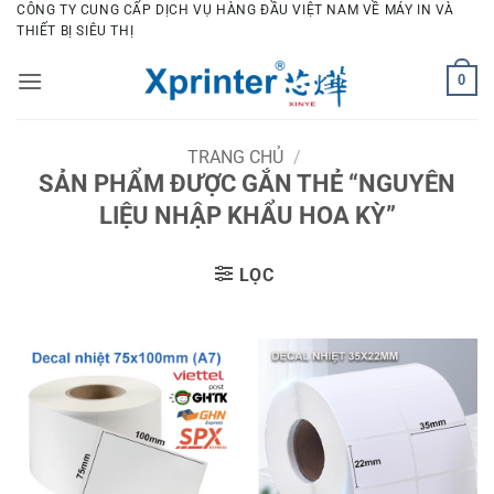
Bỏ
CÔNG TY CUNG CẤP DỊCH VỤ HÀNG ĐẦU VIỆT NAM VỀ MÁY IN VÀ
THIẾT BỊ SIÊU THỊ
qua
nội
0
dung
TRANG CHỦ
/
SẢN PHẨM ĐƯỢC GẮN THẺ “NGUYÊN
LIỆU NHẬP KHẨU HOA KỲ”
LỌC