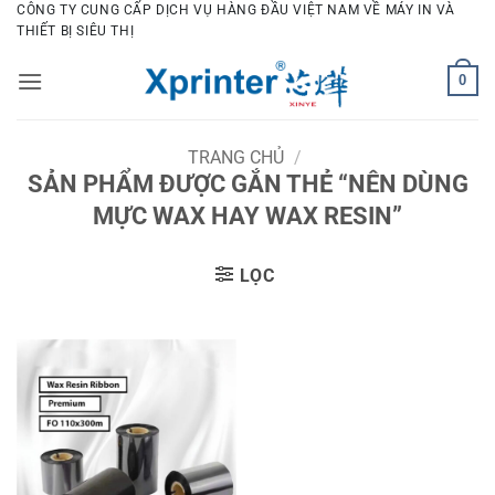
Bỏ
CÔNG TY CUNG CẤP DỊCH VỤ HÀNG ĐẦU VIỆT NAM VỀ MÁY IN VÀ
THIẾT BỊ SIÊU THỊ
qua
nội
0
dung
TRANG CHỦ
/
SẢN PHẨM ĐƯỢC GẮN THẺ “NÊN DÙNG
MỰC WAX HAY WAX RESIN”
LỌC