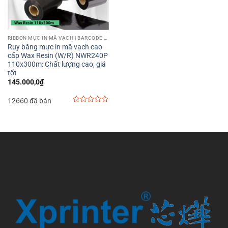
RIBBON MỰC IN MÃ VẠCH | BARCODE PRINTER RIBBON
Ruy băng mực in mã vạch cao
cấp Wax Resin (W/R) NWR240P
110x300m: Chất lượng cao, giá
tốt
145.000,0
₫
12660 đã bán
0
out
of
5