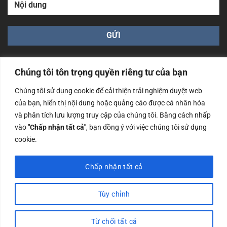
Chúng tôi tôn trọng quyền riêng tư của bạn
Chúng tôi sử dụng cookie để cải thiện trải nghiệm duyệt web
của bạn, hiển thị nội dung hoặc quảng cáo được cá nhân hóa
Công ty TNHH Nam Bình Xương - Số ĐKKD: 0108783483
và phân tích lưu lượng truy cập của chúng tôi. Bằng cách nhấp
cấp ngày 14/06/2019 bởi Sở Kế Hoạch và Đầu Tư Tp. Hà
Nội
vào
"Chấp nhận tất cả"
, bạn đồng ý với việc chúng tôi sử dụng
cookie.
Copyrights @2023 Nam Binh Xuong. All Rights Reserved
Chấp nhận tất cả
Tùy chỉnh
Từ chối tất cả