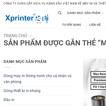
Bỏ
CÔNG TY CUNG CẤP DỊCH VỤ HÀNG ĐẦU VIỆT NAM VỀ MÁY IN VÀ THIẾT 
qua
DANH MỤC SẢN PHẨM
nội
dung
TUYỂN DỤNG
LIÊN HỆ
TRANG CHỦ
/
SẢN PHẨM ĐƯỢC GẮN THẺ “M
DANH MỤC SẢN PHẨM
Dòng máy in thông minh cho cá nhân và
văn phòng
Dòng thiết bị in nhúng
Đầu in