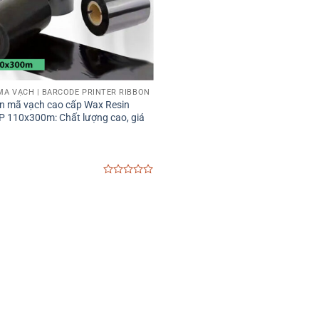
MÃ VẠCH | BARCODE PRINTER RIBBON
n mã vạch cao cấp Wax Resin
 110x300m: Chất lượng cao, giá
0
out
of
5