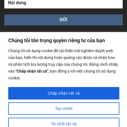
Chúng tôi tôn trọng quyền riêng tư của bạn
Chúng tôi sử dụng cookie để cải thiện trải nghiệm duyệt web
của bạn, hiển thị nội dung hoặc quảng cáo được cá nhân hóa
Công ty TNHH Nam Bình Xương - Số ĐKKD: 0108783483
và phân tích lưu lượng truy cập của chúng tôi. Bằng cách nhấp
cấp ngày 14/06/2019 bởi Sở Kế Hoạch và Đầu Tư Tp. Hà
Nội
vào
"Chấp nhận tất cả"
, bạn đồng ý với việc chúng tôi sử dụng
cookie.
Copyrights @2023 Nam Binh Xuong. All Rights Reserved
Chấp nhận tất cả
Tùy chỉnh
Từ chối tất cả