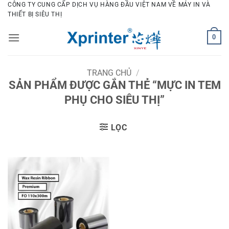
Bỏ
CÔNG TY CUNG CẤP DỊCH VỤ HÀNG ĐẦU VIỆT NAM VỀ MÁY IN VÀ
THIẾT BỊ SIÊU THỊ
qua
nội
0
dung
TRANG CHỦ
/
SẢN PHẨM ĐƯỢC GẮN THẺ “MỰC IN TEM
PHỤ CHO SIÊU THỊ”
LỌC