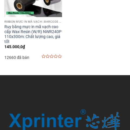
RIBBON MỰC IN MÃ VẠCH | BARCODE PRINTER RIBBON
Ruy băng mực in mã vạch cao
cấp Wax Resin (W/R) NWR240P
110x300m: Chất lượng cao, giá
tốt
145.000,0
₫
12660 đã bán
0
out
of
5