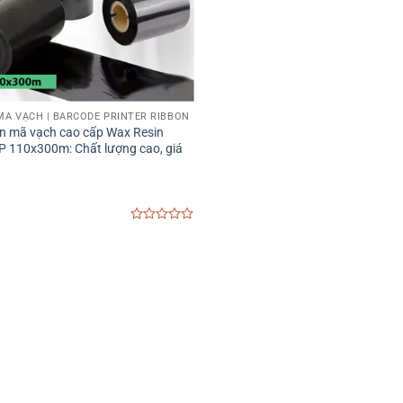
MÃ VẠCH | BARCODE PRINTER RIBBON
n mã vạch cao cấp Wax Resin
 110x300m: Chất lượng cao, giá
0
out
of
5