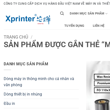
Bỏ
CÔNG TY CUNG CẤP DỊCH VỤ HÀNG ĐẦU VIỆT NAM VỀ MÁY IN VÀ THIẾT 
qua
DANH MỤC SẢN PHẨM
nội
dung
TUYỂN DỤNG
LIÊN HỆ
TRANG CHỦ
/
SẢN PHẨM ĐƯỢC GẮN THẺ “M
DANH MỤC SẢN PHẨM
Dòng máy in thông minh cho cá nhân và
văn phòng
Dòng thiết bị in nhúng
Đầu in