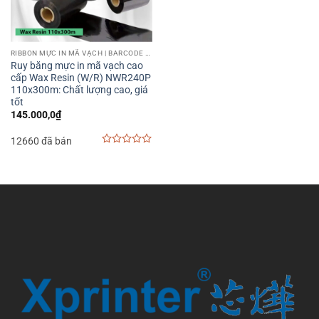
RIBBON MỰC IN MÃ VẠCH | BARCODE PRINTER RIBBON
Ruy băng mực in mã vạch cao
cấp Wax Resin (W/R) NWR240P
110x300m: Chất lượng cao, giá
tốt
145.000,0
₫
12660 đã bán
0
out
of
5