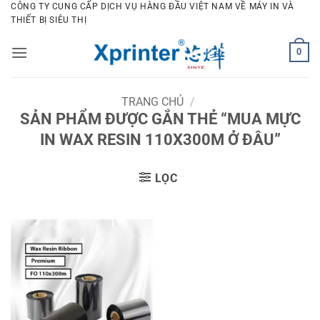
Bỏ
CÔNG TY CUNG CẤP DỊCH VỤ HÀNG ĐẦU VIỆT NAM VỀ MÁY IN VÀ
THIẾT BỊ SIÊU THỊ
qua
nội
0
dung
TRANG CHỦ
/
SẢN PHẨM ĐƯỢC GẮN THẺ “MUA MỰC
IN WAX RESIN 110X300M Ở ĐÂU”
LỌC