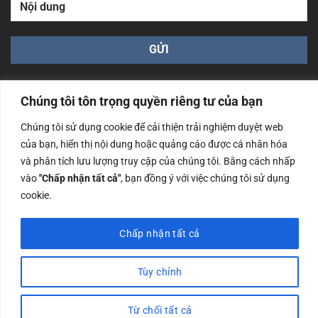
Chúng tôi tôn trọng quyền riêng tư của bạn
Chúng tôi sử dụng cookie để cải thiện trải nghiệm duyệt web
của bạn, hiển thị nội dung hoặc quảng cáo được cá nhân hóa
Công ty TNHH Nam Bình Xương - Số ĐKKD: 0108783483
và phân tích lưu lượng truy cập của chúng tôi. Bằng cách nhấp
cấp ngày 14/06/2019 bởi Sở Kế Hoạch và Đầu Tư Tp. Hà
Nội
vào
"Chấp nhận tất cả"
, bạn đồng ý với việc chúng tôi sử dụng
cookie.
Copyrights @2023 Nam Binh Xuong. All Rights Reserved
Chấp nhận tất cả
Tùy chỉnh
Từ chối tất cả