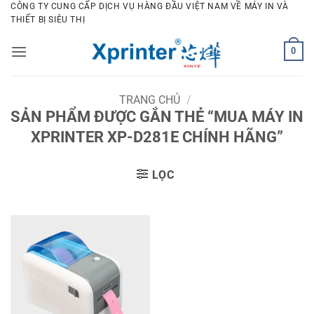
Bỏ
CÔNG TY CUNG CẤP DỊCH VỤ HÀNG ĐẦU VIỆT NAM VỀ MÁY IN VÀ
THIẾT BỊ SIÊU THỊ
qua
nội
0
dung
TRANG CHỦ
/
SẢN PHẨM ĐƯỢC GẮN THẺ “MUA MÁY IN
XPRINTER XP-D281E CHÍNH HÃNG”
LỌC