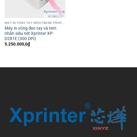
MÁY IN VÒNG TAY WRISTBAND PRINTER
Máy in vòng đeo tay và tem
nhãn siêu nét Xprinter XP-
D281E (300 DPI)
5.250.000,0
₫