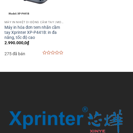
MÁY IN NHIỆT DI ĐỘNG CẦM TAY | MOBILE PRINTER
Máy in hóa đơn tem nhãn cầm
tay Xprinter XP-P441B: in đa
năng, tốc độ cao
2.990.000,0
₫
275 đã bán
0
out
of
5