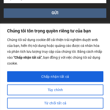
Chúng tôi tôn trọng quyền riêng tư của bạn
Chúng tôi sử dụng cookie để cải thiện trải nghiệm duyệt web
của bạn, hiển thị nội dung hoặc quảng cáo được cá nhân hóa
Công ty TNHH Nam Bình Xương - Số ĐKKD: 0108783483
và phân tích lưu lượng truy cập của chúng tôi. Bằng cách nhấp
cấp ngày 14/06/2019 bởi Sở Kế Hoạch và Đầu Tư Tp. Hà
Nội
vào
"Chấp nhận tất cả"
, bạn đồng ý với việc chúng tôi sử dụng
cookie.
Copyrights @2023 Nam Binh Xuong. All Rights Reserved
Chấp nhận tất cả
Tùy chỉnh
Từ chối tất cả