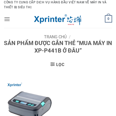
Bỏ
CÔNG TY CUNG CẤP DỊCH VỤ HÀNG ĐẦU VIỆT NAM VỀ MÁY IN VÀ
THIẾT BỊ SIÊU THỊ
qua
nội
0
dung
TRANG CHỦ
/
SẢN PHẨM ĐƯỢC GẮN THẺ “MUA MÁY IN
XP-P441B Ở ĐÂU”
LỌC