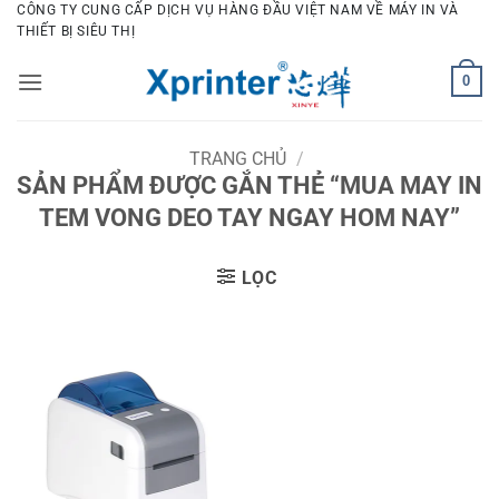
Bỏ
CÔNG TY CUNG CẤP DỊCH VỤ HÀNG ĐẦU VIỆT NAM VỀ MÁY IN VÀ
THIẾT BỊ SIÊU THỊ
qua
nội
0
dung
TRANG CHỦ
/
SẢN PHẨM ĐƯỢC GẮN THẺ “MUA MAY IN
TEM VONG DEO TAY NGAY HOM NAY”
LỌC