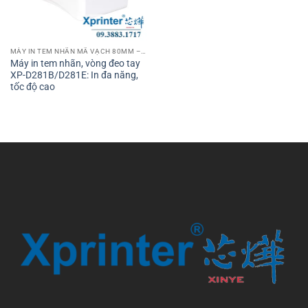
MÁY IN TEM NHÃN MÃ VẠCH 80MM – 3 INCH
Máy in tem nhãn, vòng đeo tay
XP-D281B/D281E: In đa năng,
tốc độ cao