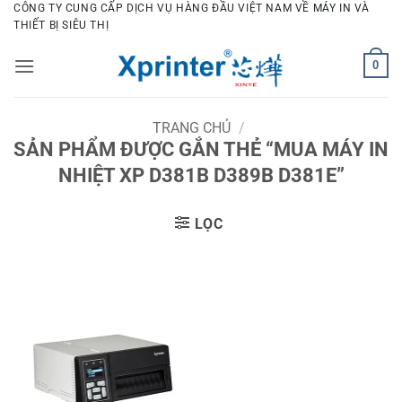
Bỏ
CÔNG TY CUNG CẤP DỊCH VỤ HÀNG ĐẦU VIỆT NAM VỀ MÁY IN VÀ
THIẾT BỊ SIÊU THỊ
qua
nội
0
dung
TRANG CHỦ
/
SẢN PHẨM ĐƯỢC GẮN THẺ “MUA MÁY IN
NHIỆT XP D381B D389B D381E”
LỌC