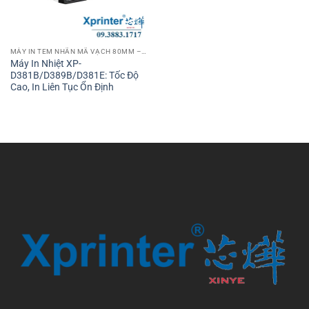
MÁY IN TEM NHÃN MÃ VẠCH 80MM – 3 INCH
Máy In Nhiệt XP-
D381B/D389B/D381E: Tốc Độ
Cao, In Liên Tục Ổn Định