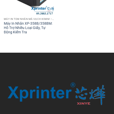
MÁY IN TEM NHÃN MÃ VẠCH 80MM – 3 INCH
Máy In Nhãn XP-358B/358BM:
Hỗ Trợ Nhiều Loại Giấy, Tự
Động Kiểm Tra