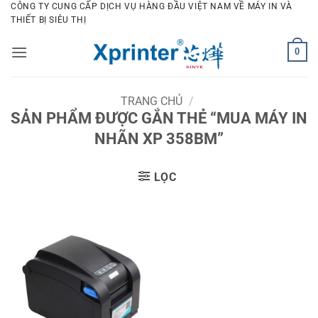
Bỏ
CÔNG TY CUNG CẤP DỊCH VỤ HÀNG ĐẦU VIỆT NAM VỀ MÁY IN VÀ
THIẾT BỊ SIÊU THỊ
qua
nội
0
dung
TRANG CHỦ
/
SẢN PHẨM ĐƯỢC GẮN THẺ “MUA MÁY IN
NHÃN XP 358BM”
LỌC