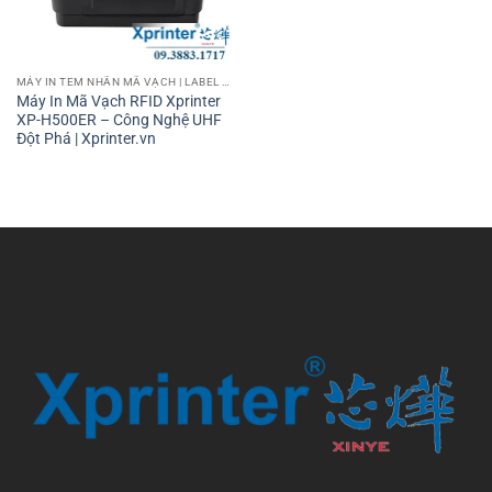
MÁY IN TEM NHÃN MÃ VẠCH | LABEL BARCODE PRINTER
Máy In Mã Vạch RFID Xprinter
XP-H500ER – Công Nghệ UHF
Đột Phá | Xprinter.vn