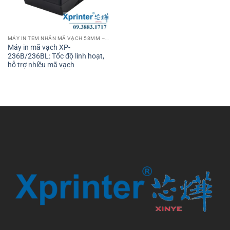
MÁY IN TEM NHÃN MÃ VẠCH 58MM – 2 INCH
Máy in mã vạch XP-
236B/236BL: Tốc độ linh hoạt,
hỗ trợ nhiều mã vạch