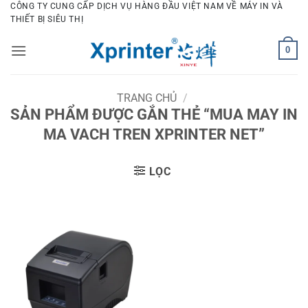
Bỏ
CÔNG TY CUNG CẤP DỊCH VỤ HÀNG ĐẦU VIỆT NAM VỀ MÁY IN VÀ
THIẾT BỊ SIÊU THỊ
qua
nội
0
dung
TRANG CHỦ
/
SẢN PHẨM ĐƯỢC GẮN THẺ “MUA MAY IN
MA VACH TREN XPRINTER NET”
LỌC