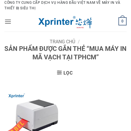
Bỏ
CÔNG TY CUNG CẤP DỊCH VỤ HÀNG ĐẦU VIỆT NAM VỀ MÁY IN VÀ
THIẾT BỊ SIÊU THỊ
qua
nội
0
dung
TRANG CHỦ
/
SẢN PHẨM ĐƯỢC GẮN THẺ “MUA MÁY IN
MÃ VẠCH TẠI TPHCM”
LỌC