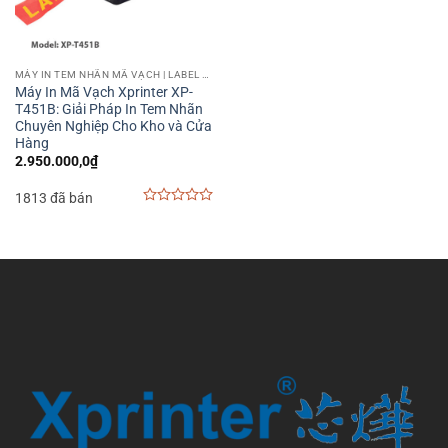
MÁY IN TEM NHÃN MÃ VẠCH | LABEL BARCODE PRINTER
Máy In Mã Vạch Xprinter XP-
T451B: Giải Pháp In Tem Nhãn
Chuyên Nghiệp Cho Kho và Cửa
Hàng
2.950.000,0
₫
1813 đã bán
0
out
of
5