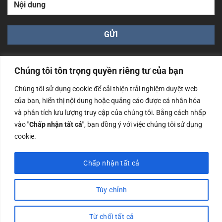
Chúng tôi tôn trọng quyền riêng tư của bạn
Chúng tôi sử dụng cookie để cải thiện trải nghiệm duyệt web
của bạn, hiển thị nội dung hoặc quảng cáo được cá nhân hóa
Công ty TNHH Nam Bình Xương - Số ĐKKD: 0108783483
và phân tích lưu lượng truy cập của chúng tôi. Bằng cách nhấp
cấp ngày 14/06/2019 bởi Sở Kế Hoạch và Đầu Tư Tp. Hà
Nội
vào
"Chấp nhận tất cả"
, bạn đồng ý với việc chúng tôi sử dụng
cookie.
Copyrights @2023 Nam Binh Xuong. All Rights Reserved
Chấp nhận tất cả
Tùy chỉnh
Từ chối tất cả