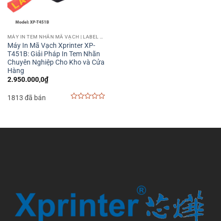
MÁY IN TEM NHÃN MÃ VẠCH | LABEL BARCODE PRINTER
Máy In Mã Vạch Xprinter XP-
T451B: Giải Pháp In Tem Nhãn
Chuyên Nghiệp Cho Kho và Cửa
Hàng
2.950.000,0
₫
1813 đã bán
0
out
of
5