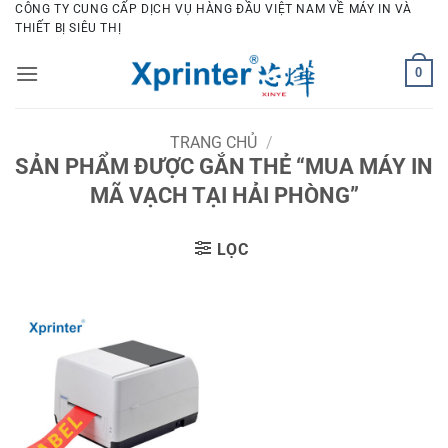
Bỏ
CÔNG TY CUNG CẤP DỊCH VỤ HÀNG ĐẦU VIỆT NAM VỀ MÁY IN VÀ
THIẾT BỊ SIÊU THỊ
qua
nội
0
dung
TRANG CHỦ
/
SẢN PHẨM ĐƯỢC GẮN THẺ “MUA MÁY IN
MÃ VẠCH TẠI HẢI PHÒNG”
LỌC