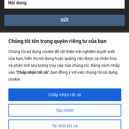
Chúng tôi tôn trọng quyền riêng tư của bạn
Chúng tôi sử dụng cookie để cải thiện trải nghiệm duyệt web
của bạn, hiển thị nội dung hoặc quảng cáo được cá nhân hóa
Công ty TNHH Nam Bình Xương - Số ĐKKD: 0108783483
và phân tích lưu lượng truy cập của chúng tôi. Bằng cách nhấp
cấp ngày 14/06/2019 bởi Sở Kế Hoạch và Đầu Tư Tp. Hà
Nội
vào
"Chấp nhận tất cả"
, bạn đồng ý với việc chúng tôi sử dụng
cookie.
Copyrights @2023 Nam Binh Xuong. All Rights Reserved
Chấp nhận tất cả
Tùy chỉnh
Từ chối tất cả