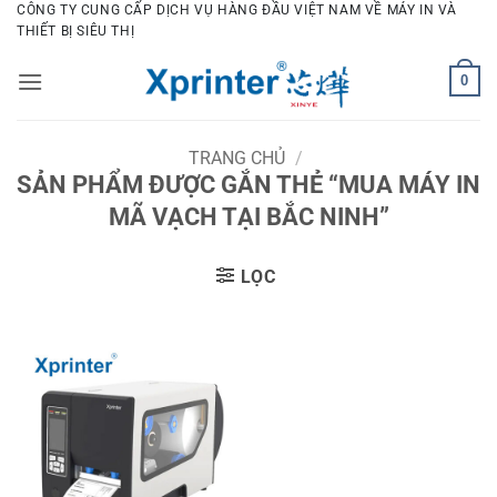
Bỏ
CÔNG TY CUNG CẤP DỊCH VỤ HÀNG ĐẦU VIỆT NAM VỀ MÁY IN VÀ
THIẾT BỊ SIÊU THỊ
qua
nội
0
dung
TRANG CHỦ
/
SẢN PHẨM ĐƯỢC GẮN THẺ “MUA MÁY IN
MÃ VẠCH TẠI BẮC NINH”
LỌC