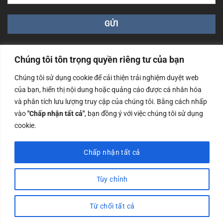
Chúng tôi tôn trọng quyền riêng tư của bạn
Chúng tôi sử dụng cookie để cải thiện trải nghiệm duyệt web
của bạn, hiển thị nội dung hoặc quảng cáo được cá nhân hóa
Công ty TNHH Nam Bình Xương - Số ĐKKD: 0108783483
và phân tích lưu lượng truy cập của chúng tôi. Bằng cách nhấp
cấp ngày 14/06/2019 bởi Sở Kế Hoạch và Đầu Tư Tp. Hà
Nội
vào
"Chấp nhận tất cả"
, bạn đồng ý với việc chúng tôi sử dụng
cookie.
Copyrights @2023 Nam Binh Xuong. All Rights Reserved
Chấp nhận tất cả
Tùy chỉnh
Từ chối tất cả