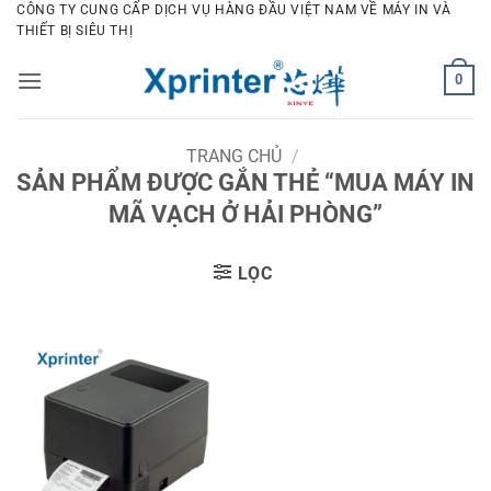
Bỏ
CÔNG TY CUNG CẤP DỊCH VỤ HÀNG ĐẦU VIỆT NAM VỀ MÁY IN VÀ
THIẾT BỊ SIÊU THỊ
qua
nội
0
dung
TRANG CHỦ
/
SẢN PHẨM ĐƯỢC GẮN THẺ “MUA MÁY IN
MÃ VẠCH Ở HẢI PHÒNG”
LỌC