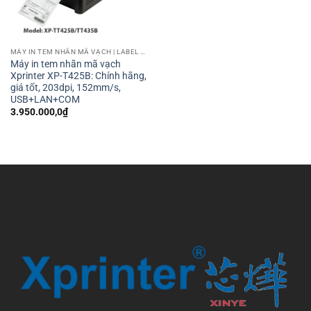
MÁY IN TEM NHÃN MÃ VẠCH | LABEL BARCODE PRINTER
Máy in tem nhãn mã vạch
Xprinter XP-T425B: Chính hãng,
giá tốt, 203dpi, 152mm/s,
USB+LAN+COM
3.950.000,0
₫