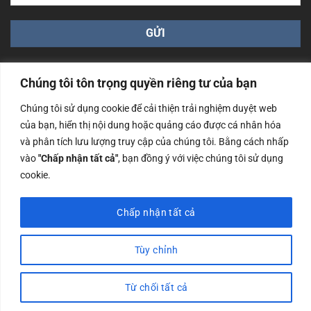
Chúng tôi tôn trọng quyền riêng tư của bạn
Chúng tôi sử dụng cookie để cải thiện trải nghiệm duyệt web
của bạn, hiển thị nội dung hoặc quảng cáo được cá nhân hóa
Công ty TNHH Nam Bình Xương - Số ĐKKD: 0108783483
và phân tích lưu lượng truy cập của chúng tôi. Bằng cách nhấp
cấp ngày 14/06/2019 bởi Sở Kế Hoạch và Đầu Tư Tp. Hà
Nội
vào
"Chấp nhận tất cả"
, bạn đồng ý với việc chúng tôi sử dụng
cookie.
Copyrights @2023 Nam Binh Xuong. All Rights Reserved
Chấp nhận tất cả
Tùy chỉnh
Từ chối tất cả