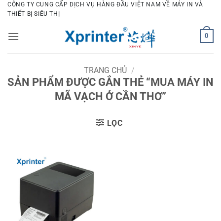
Bỏ
CÔNG TY CUNG CẤP DỊCH VỤ HÀNG ĐẦU VIỆT NAM VỀ MÁY IN VÀ
THIẾT BỊ SIÊU THỊ
qua
nội
0
dung
TRANG CHỦ
/
SẢN PHẨM ĐƯỢC GẮN THẺ “MUA MÁY IN
MÃ VẠCH Ở CẦN THƠ”
LỌC