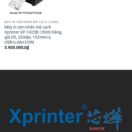
MÁY IN TEM NHÃN MÃ VẠCH | LABEL BARCODE PRINTER
Máy in tem nhãn mã vạch
Xprinter XP-T425B: Chính hãng,
giá tốt, 203dpi, 152mm/s,
USB+LAN+COM
3.950.000,0
₫