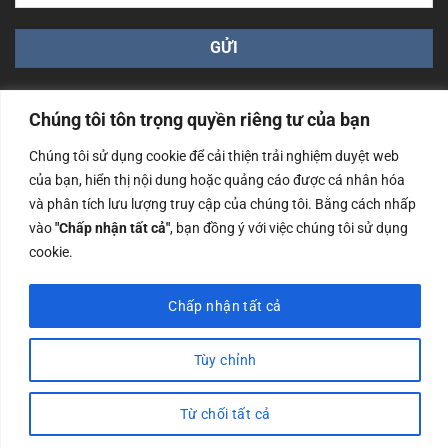
Chúng tôi tôn trọng quyền riêng tư của bạn
Chúng tôi sử dụng cookie để cải thiện trải nghiệm duyệt web
của bạn, hiển thị nội dung hoặc quảng cáo được cá nhân hóa
Công ty TNHH Nam Bình Xương - Số ĐKKD: 0108783483
và phân tích lưu lượng truy cập của chúng tôi. Bằng cách nhấp
cấp ngày 14/06/2019 bởi Sở Kế Hoạch và Đầu Tư Tp. Hà
Nội
vào
"Chấp nhận tất cả"
, bạn đồng ý với việc chúng tôi sử dụng
cookie.
Copyrights @2023 Nam Binh Xuong. All Rights Reserved
Chấp nhận tất cả
Tùy chỉnh
Từ chối tất cả