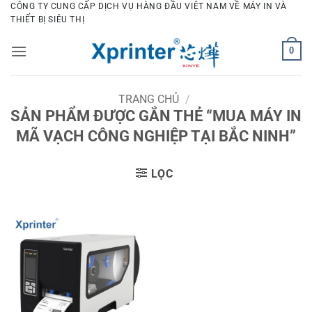
Bỏ
CÔNG TY CUNG CẤP DỊCH VỤ HÀNG ĐẦU VIỆT NAM VỀ MÁY IN VÀ
THIẾT BỊ SIÊU THỊ
qua
nội
0
dung
TRANG CHỦ
/
SẢN PHẨM ĐƯỢC GẮN THẺ “MUA MÁY IN
MÃ VẠCH CÔNG NGHIỆP TẠI BẮC NINH”
LỌC