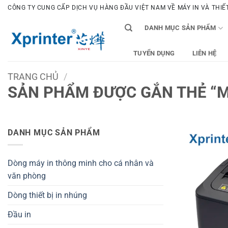
Bỏ
CÔNG TY CUNG CẤP DỊCH VỤ HÀNG ĐẦU VIỆT NAM VỀ MÁY IN VÀ THIẾT 
qua
DANH MỤC SẢN PHẨM
nội
dung
TUYỂN DỤNG
LIÊN HỆ
TRANG CHỦ
/
SẢN PHẨM ĐƯỢC GẮN THẺ “M
DANH MỤC SẢN PHẨM
Dòng máy in thông minh cho cá nhân và
văn phòng
Dòng thiết bị in nhúng
Đầu in