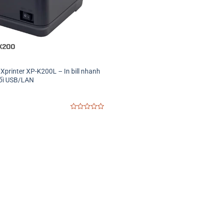
N
Xprinter XP-K200L – In bill nhanh
nối USB/LAN
0
out
of
5