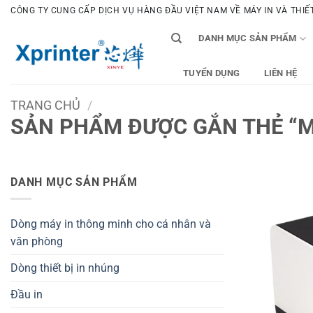
Bỏ
CÔNG TY CUNG CẤP DỊCH VỤ HÀNG ĐẦU VIỆT NAM VỀ MÁY IN VÀ THIẾT 
qua
DANH MỤC SẢN PHẨM
nội
dung
TUYỂN DỤNG
LIÊN HỆ
TRANG CHỦ
/
SẢN PHẨM ĐƯỢC GẮN THẺ “M
DANH MỤC SẢN PHẨM
Dòng máy in thông minh cho cá nhân và
văn phòng
Dòng thiết bị in nhúng
Đầu in