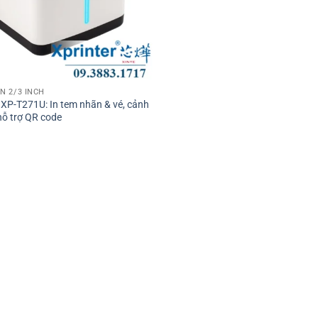
N 2/3 INCH
 XP-T271U: In tem nhãn & vé, cảnh
hỗ trợ QR code