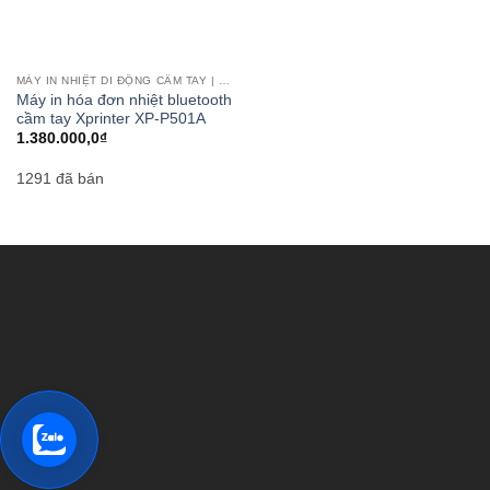
MÁY IN NHIỆT DI ĐỘNG CẦM TAY | MOBILE PRINTER
Máy in hóa đơn nhiệt bluetooth
cầm tay Xprinter XP-P501A
1.380.000,0
₫
1291 đã bán
0
out
of
5