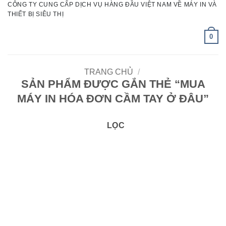
CÔNG TY CUNG CẤP DỊCH VỤ HÀNG ĐẦU VIỆT NAM VỀ MÁY IN VÀ
Bỏ
THIẾT BỊ SIÊU THỊ
qua
nội
0
dung
TRANG CHỦ
/
SẢN PHẨM ĐƯỢC GẮN THẺ “MUA
MÁY IN HÓA ĐƠN CẦM TAY Ở ĐÂU”
LỌC