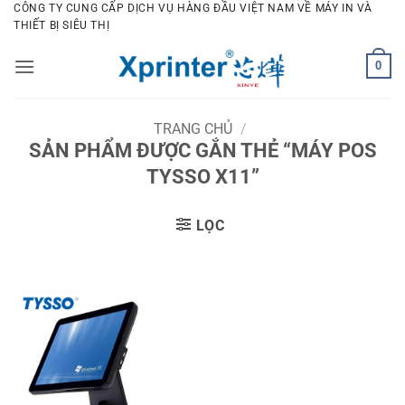
Bỏ
CÔNG TY CUNG CẤP DỊCH VỤ HÀNG ĐẦU VIỆT NAM VỀ MÁY IN VÀ
THIẾT BỊ SIÊU THỊ
qua
nội
0
dung
TRANG CHỦ
/
SẢN PHẨM ĐƯỢC GẮN THẺ “MÁY POS
TYSSO X11”
LỌC