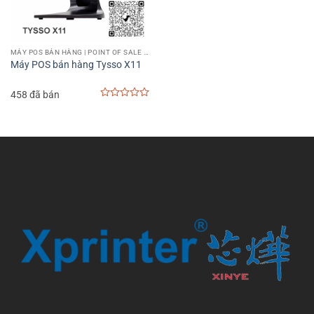
MÁY POS BÁN HÀNG | POINT OF SALE MACHINE
Máy POS bán hàng Tysso X11
458 đã bán
0
out
of
5