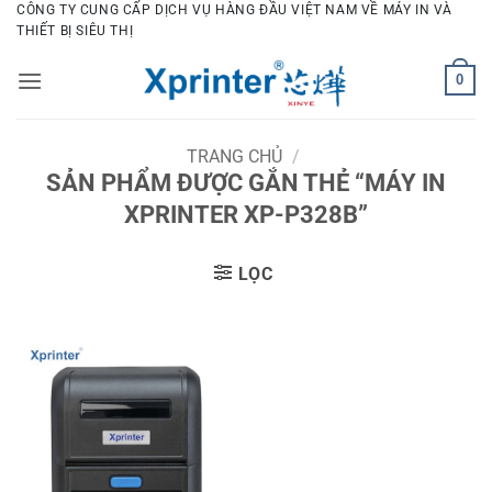
Bỏ
CÔNG TY CUNG CẤP DỊCH VỤ HÀNG ĐẦU VIỆT NAM VỀ MÁY IN VÀ
THIẾT BỊ SIÊU THỊ
qua
nội
0
dung
TRANG CHỦ
/
SẢN PHẨM ĐƯỢC GẮN THẺ “MÁY IN
XPRINTER XP-P328B”
LỌC