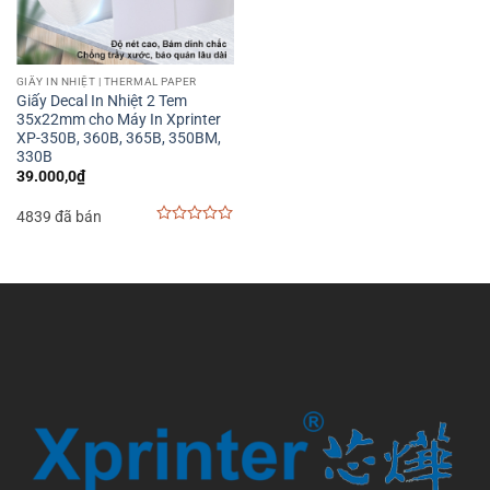
GIẤY IN NHIỆT | THERMAL PAPER
Giấy Decal In Nhiệt 2 Tem
35x22mm cho Máy In Xprinter
XP-350B, 360B, 365B, 350BM,
330B
39.000,0
₫
4839 đã bán
0
out
of
5