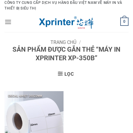
Bỏ
CÔNG TY CUNG CẤP DỊCH VỤ HÀNG ĐẦU VIỆT NAM VỀ MÁY IN VÀ
THIẾT BỊ SIÊU THỊ
qua
nội
0
dung
TRANG CHỦ
/
SẢN PHẨM ĐƯỢC GẮN THẺ “MÁY IN
XPRINTER XP-350B”
LỌC