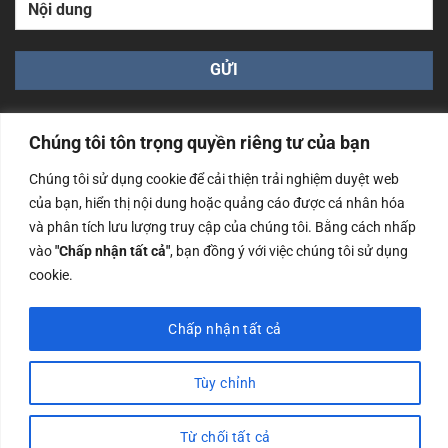
Chúng tôi tôn trọng quyền riêng tư của bạn
Chúng tôi sử dụng cookie để cải thiện trải nghiệm duyệt web
của bạn, hiển thị nội dung hoặc quảng cáo được cá nhân hóa
Công ty TNHH Nam Bình Xương - Số ĐKKD: 0108783483
và phân tích lưu lượng truy cập của chúng tôi. Bằng cách nhấp
cấp ngày 14/06/2019 bởi Sở Kế Hoạch và Đầu Tư Tp. Hà
Nội
vào
"Chấp nhận tất cả"
, bạn đồng ý với việc chúng tôi sử dụng
cookie.
Copyrights @2023 Nam Binh Xuong. All Rights Reserved
Chấp nhận tất cả
Tùy chỉnh
Từ chối tất cả