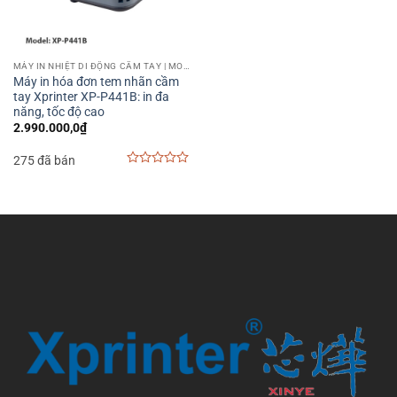
MÁY IN NHIỆT DI ĐỘNG CẦM TAY | MOBILE PRINTER
Máy in hóa đơn tem nhãn cầm
tay Xprinter XP-P441B: in đa
năng, tốc độ cao
2.990.000,0
₫
275 đã bán
0
out
of
5