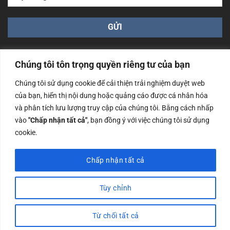
Chúng tôi tôn trọng quyền riêng tư của bạn
Chúng tôi sử dụng cookie để cải thiện trải nghiệm duyệt web
của bạn, hiển thị nội dung hoặc quảng cáo được cá nhân hóa
Công ty TNHH Nam Bình Xương - Số ĐKKD: 0108783483
và phân tích lưu lượng truy cập của chúng tôi. Bằng cách nhấp
cấp ngày 14/06/2019 bởi Sở Kế Hoạch và Đầu Tư Tp. Hà
Nội
vào
"Chấp nhận tất cả"
, bạn đồng ý với việc chúng tôi sử dụng
cookie.
Copyrights @2023 Nam Binh Xuong. All Rights Reserved
Chấp nhận tất cả
Tùy chỉnh
Từ chối tất cả