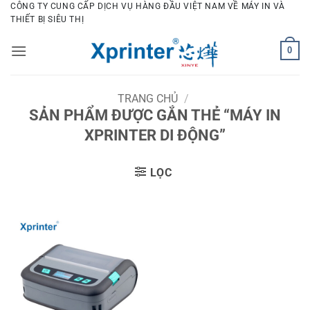
Bỏ
CÔNG TY CUNG CẤP DỊCH VỤ HÀNG ĐẦU VIỆT NAM VỀ MÁY IN VÀ
THIẾT BỊ SIÊU THỊ
qua
nội
0
dung
TRANG CHỦ
/
SẢN PHẨM ĐƯỢC GẮN THẺ “MÁY IN
XPRINTER DI ĐỘNG”
LỌC