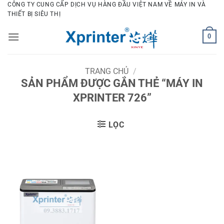
Bỏ
CÔNG TY CUNG CẤP DỊCH VỤ HÀNG ĐẦU VIỆT NAM VỀ MÁY IN VÀ
THIẾT BỊ SIÊU THỊ
qua
nội
0
dung
TRANG CHỦ
/
SẢN PHẨM ĐƯỢC GẮN THẺ “MÁY IN
XPRINTER 726”
LỌC