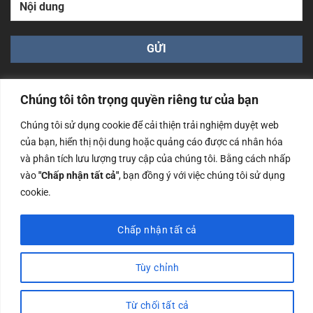
Chúng tôi tôn trọng quyền riêng tư của bạn
Chúng tôi sử dụng cookie để cải thiện trải nghiệm duyệt web
của bạn, hiển thị nội dung hoặc quảng cáo được cá nhân hóa
Công ty TNHH Nam Bình Xương - Số ĐKKD: 0108783483
và phân tích lưu lượng truy cập của chúng tôi. Bằng cách nhấp
cấp ngày 14/06/2019 bởi Sở Kế Hoạch và Đầu Tư Tp. Hà
Nội
vào
"Chấp nhận tất cả"
, bạn đồng ý với việc chúng tôi sử dụng
cookie.
Copyrights @2023 Nam Binh Xuong. All Rights Reserved
Chấp nhận tất cả
Tùy chỉnh
Từ chối tất cả