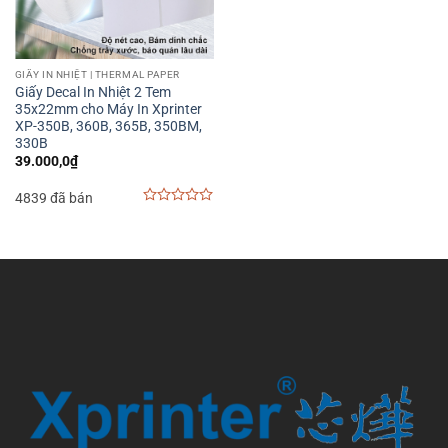
GIẤY IN NHIỆT | THERMAL PAPER
Giấy Decal In Nhiệt 2 Tem
35x22mm cho Máy In Xprinter
XP-350B, 360B, 365B, 350BM,
330B
39.000,0
₫
4839 đã bán
0
out
of
5