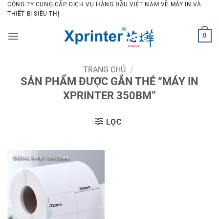
Bỏ
CÔNG TY CUNG CẤP DỊCH VỤ HÀNG ĐẦU VIỆT NAM VỀ MÁY IN VÀ
THIẾT BỊ SIÊU THỊ
qua
nội
0
dung
TRANG CHỦ
/
SẢN PHẨM ĐƯỢC GẮN THẺ “MÁY IN
XPRINTER 350BM”
LỌC